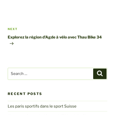
Post
navigation
Next
NEXT
Post
Explorez la région d’Agde à vélo avec Thau Bike 34
Search
Search
for:
RECENT POSTS
Les paris sportifs dans le sport Suisse