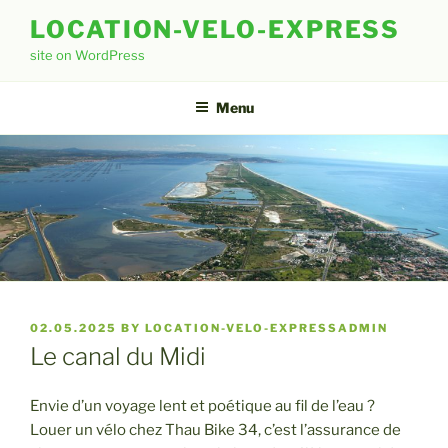
Skip
LOCATION-VELO-EXPRESS
to
site on WordPress
content
Menu
POSTED
02.05.2025
BY
LOCATION-VELO-EXPRESSADMIN
ON
Le canal du Midi
Envie d’un voyage lent et poétique au fil de l’eau ?
Louer un vélo chez Thau Bike 34, c’est l’assurance de